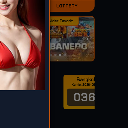
CASINO
LOTTERY
Provider Favorit
rlin
Bangkok
Bul
026-08-06
Kamis, 2026-08-06
Jumat, 
520
0361
4