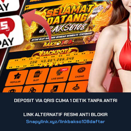
PORTSBOOK
SLOT
Layanan Product
Game Favorit
Permainan
Terlengkap dalam
seluruh platform
Beijing
elona
Be
Jumat, 2026-08-07
026-08-06
Kamis, 2
4564
59
0
DEPOSIT VIA QRIS CUMA 1 DETIK TANPA ANTRI
LINK ALTERNATIF RESMI ANTI BLOKIR
Snapylink.xyz/linkbakso108daftar