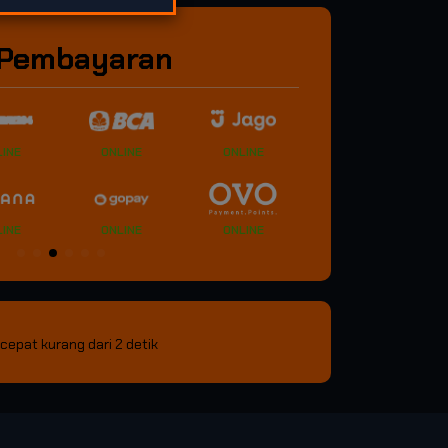
 Pembayaran
LINE
ONLINE
ONLINE
ONLINE
LINE
ONLINE
ONLINE
ONLINE
a
cepat kurang dari 2 detik