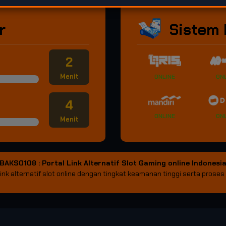
r
Sistem
2
Menit
ONLINE
ONLINE
ONLINE
ON
4
ONLINE
ONLINE
ONLINE
ON
Menit
BAKSO108 : Portal Link Alternatif Slot Gaming online Indonesi
k alternatif slot online dengan tingkat keamanan tinggi serta proses 