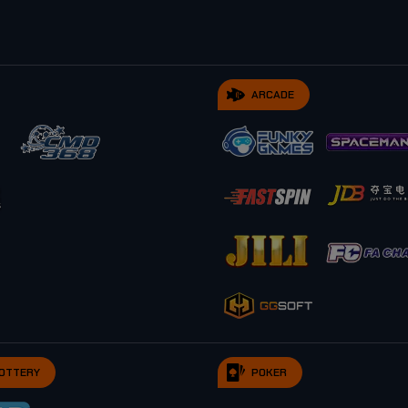
ARCADE
OTTERY
POKER