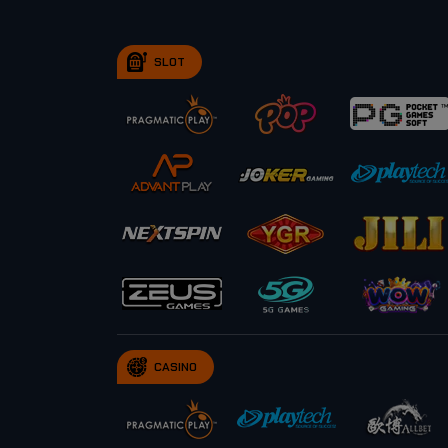
SLOT
CASINO