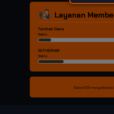
Layanan Membe
Tambah Dana
Waktu
ONLINE
WITHDRAW
Waktu
ONLINE
Bakso108 menyediakan lin