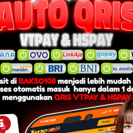
R
50,334,175,