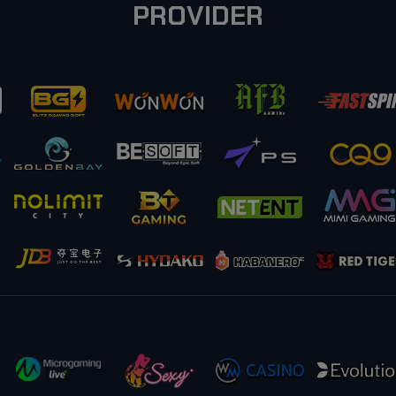
PROVIDER